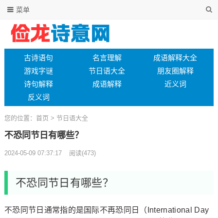
菜单
古诗语句
名言理解
成语解释大全
游戏字谜
节日语大全
朋友圈解释
诗句解释
成语解释
近义词
反义词
您的位置：
首页
>
节日语大全
不恐同节日有哪些？
2024-05-09 07:37:17
阅读
(473)
不恐同节日有哪些？
不恐同节日通常指的是国际不再恐同日（International Day