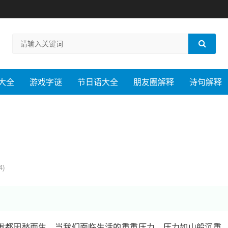
大全
游戏字谜
节日语大全
朋友圈解释
诗句解释
4)
发都因愁而生。当我们面临生活的重重压力，压力如山般沉重