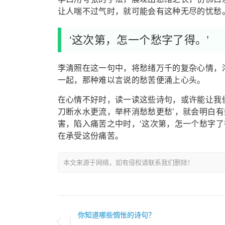
让人喘不过气时，就可能会有这种无尽的忧愁
‘这次第，怎一个愁字了得。’
李清照在这一句中，将愁绪万千的复杂心情，
一起，那种难以言说的愁苦便涌上心头。
在心情不好时，读一读这些诗句，或许能让我
刀断水水更流，举杯消愁愁更愁’，就会明白
害，陷入痛苦之中时，‘这次第，怎一个愁字了
在承受这份痛苦。
本文来源于网络，如有侵权请联系我们删除！
你知道哪些惆怅的诗句？