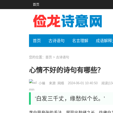
首页
首页
古诗语句
名言理解
成语解释
您的位置：
首页
>
古诗语句
心情不好的诗句有哪些？
小编
来源: 网络
2024-06-01 10:40:50
阅读
(13
‘白发三千丈，缘愁似个长。’
李白用夸张的手法，展现出愁绪之长，仿佛白