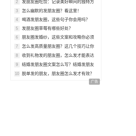
发朋友圈吃饺：记录美好瞬间的独特方
2
式
怎么幽默的发朋友圈？看这里！
3
喝酒发朋友圈，这些句子你会用吗？
4
发朋友圈草莓有哪些好处？
5
朋友圈发婚纱，这些文案和攻略你必须
6
知道
怎么发高质量朋友圈？这几个技巧让你
7
脱颖而出
收到礼物发的朋友圈，怎么发才能表达
8
心意？
结婚发朋友圈文案怎么写？结婚发朋友
9
圈的禁忌你知道吗？
脱单发的朋友，朋友圈怎么发才有效？
10
广告